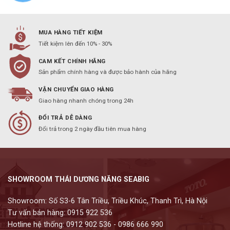
MUA HÀNG TIẾT KIỆM
Tiết kiệm lên đến 10% - 30%
CAM KẾT CHÍNH HÃNG
Sản phẩm chính hàng và được bảo hành của hãng
VẬN CHUYỂN GIAO HÀNG
Giao hàng nhanh chóng trong 24h
ĐỔI TRẢ DỄ DÀNG
Đổi trả trong 2 ngày đầu tiên mua hàng
SHOWROOM THÁI DƯƠNG NĂNG SEABIG
Showroom: Số S3-6 Tân Triều, Triều Khúc, Thanh Trì, Hà Nội
Tư vấn bán hàng: 0915 922 536
Hotline hệ thống: 0912 902 536 - 0986 666 990