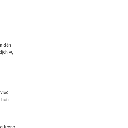
an đến
dịch vụ
 việc
g hơn
ng lượng