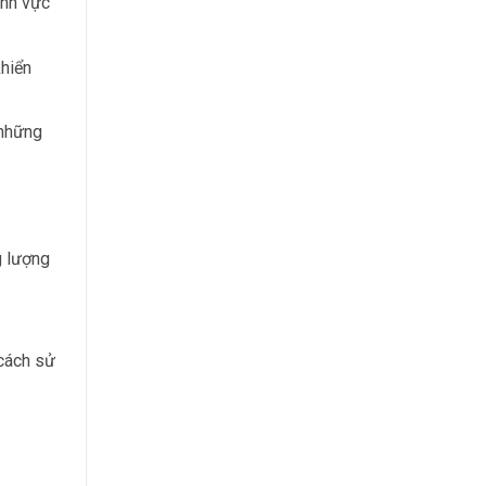
ĩnh vực
khiển
 những
g lượng
 cách sử