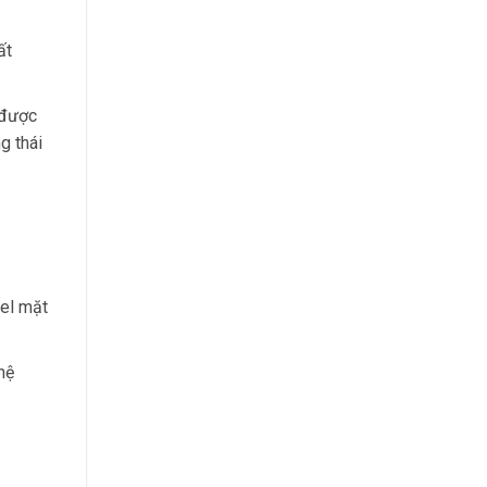
ất
 được
g thái
nel mặt
hệ