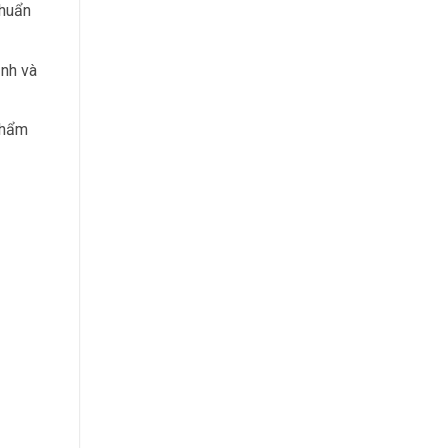
chuẩn
ịnh và
phẩm