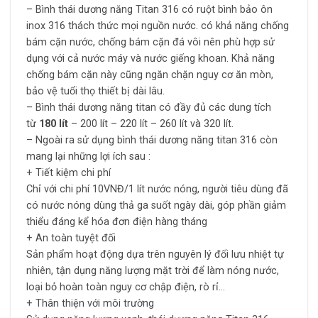
– Bình thái dương năng Titan 316 có ruột bình bảo ôn
inox 316 thách thức mọi nguồn nước. có khả năng chống
bám cặn nước, chống bám cặn đá vôi nên phù hợp sử
dụng với cả nước máy và nước giếng khoan. Khả năng
chống bám cặn này cũng ngăn chặn nguy cơ ăn mòn,
bảo vệ tuổi thọ thiết bị dài lâu.
– Bình thái dương năng titan có đầy đủ các dung tích
từ
180 lít
– 200 lít – 220 lít – 260 lít và 320 lít.
– Ngoài ra sử dụng bình thái dương năng titan 316 còn
mang lại những lợi ích sau :
+ Tiết kiệm chi phí
Chỉ với chi phí 10VNĐ/1 lít nước nóng, người tiêu dùng đã
có nước nóng dùng thả ga suốt ngày dài, góp phần giảm
thiểu đáng kể hóa đơn điện hàng tháng
+ An toàn tuyệt đối
Sản phẩm hoạt động dựa trên nguyên lý đối lưu nhiệt tự
nhiên, tận dụng năng lượng mặt trời để làm nóng nước,
loại bỏ hoàn toàn nguy cơ chập điện, rò rỉ…
+ Thân thiện với môi trường