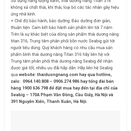
Sử dụng năng lượng xanh, thái dương năng Titan 316
không xả chất thải, khí thải, loại bỏ các tác nhân gây hiệu
ứng nhà kính.
+ Chế độ bảo hành, bảo dưỡng: Bảo dưỡng đơn giản,
thuận tiện. Cam kết bảo hành sản phẩm lên tới 7 năm .
Trên là sự khác biệt của dòng sản phẩm thái dương năng
titan 316, Trung tâm phân phối bồn nước Seabig gửi tới
người tiêu dùng. Quý khách hàng có nhu cầu mua sản
phẩm bình thái dương năng Titan 316 hãy liên hệ với
Trung tâm phân phối thái dương năng Seabig để nhận
được giá tốt, nhiều ưu đãi hấp dẫn. Hãy liên hệ Seabig
qua
website: thaiduongnang.com hay qua hotline,
zalo: 0964.140.808 – 0906.274.986
hay tổng đài bán
hàng 1900 636 798 để đặt mua hay đến tại địa chỉ của
Seabig – 170A Phạm Văn Đồng, Cầu Giấy, Hà Nội và
391 Nguyễn Xiển, Thanh Xuân, Hà Nội.