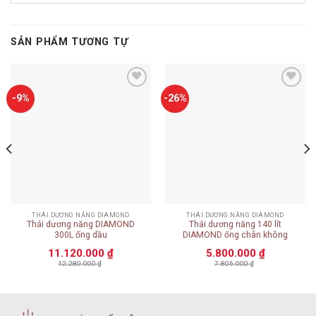
SẢN PHẨM TƯƠNG TỰ
Add to
Add to
-9%
-26%
wishlist
wishlist
THÁI DƯƠNG NĂNG DIAMOND
THÁI DƯƠNG NĂNG DIAMOND
Thái dương năng DIAMOND
Thái dương năng 140 lít
300L ống dầu
DIAMOND ống chân không
11.120.000
₫
5.800.000
₫
12.280.000
₫
7.805.000
₫