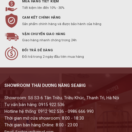
MUA HÀNG TIẾT KIỆM
Tiết kiệm lên đến 10% - 30%
CAM KẾT CHÍNH HÃNG
Sản phẩm chính hàng và được bảo hành của hãng
VẬN CHUYỂN GIAO HÀNG
Giao hàng nhanh chóng trong 24h
ĐỔI TRẢ DỄ DÀNG
Đổi trả trong 2 ngày đầu tiên mua hàng
SHOWROOM THÁI DƯƠNG NĂNG SEABIG
Showroom: Số S3-6 Tân Triều, Triều Khúc, Thanh Trì, Hà Nội
Tư vấn bán hàng: 0915 922 536
Hotline hệ thống: 0912 902 536 - 0986 666 990
Thời gian mở cửa showroom: 8:00 - 18:30
Thời gian bán hàng Online: 8:00 - 23:00
Email: Seabig.vn@gmail.com