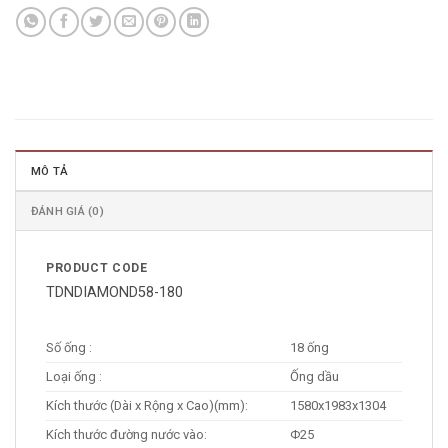
MÔ TẢ
ĐÁNH GIÁ (0)
PRODUCT CODE
TDNDIAMOND58-180
Số ống :
18 ống
Loại ống :
Ống dầu
Kích thước (Dài x Rộng x Cao)(mm):
1580x1983x1304
Kích thước đường nước vào:
Φ25