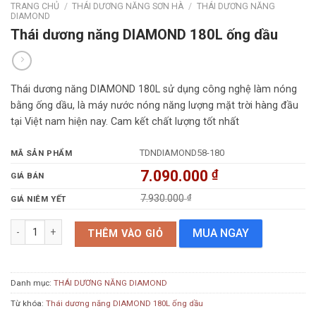
TRANG CHỦ
/
THÁI DƯƠNG NĂNG SƠN HÀ
/
THÁI DƯƠNG NĂNG
DIAMOND
Thái dương năng DIAMOND 180L ống dầu
Thái dương năng DIAMOND 180L sử dụng công nghệ làm nóng
bằng ống dầu, là máy nước nóng năng lượng mặt trời hàng đầu
tại Việt nam hiện nay. Cam kết chất lượng tốt nhất
TDNDIAMOND58-180
MÃ SẢN PHẨM
7.090.000
₫
GIÁ BÁN
7.930.000
₫
GIÁ NIÊM YẾT
Thái dương năng DIAMOND 180L ống dầu số lượng
MUA NGAY
THÊM VÀO GIỎ
Danh mục:
THÁI DƯƠNG NĂNG DIAMOND
Từ khóa:
Thái dương năng DIAMOND 180L ống dầu