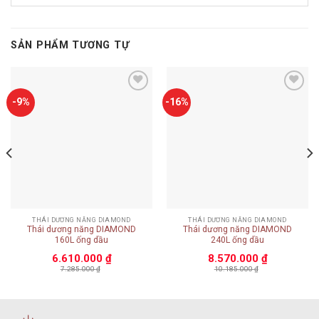
SẢN PHẨM TƯƠNG TỰ
Add to
Add to
-9%
-16%
wishlist
wishlist
THÁI DƯƠNG NĂNG DIAMOND
THÁI DƯƠNG NĂNG DIAMOND
Thái dương năng DIAMOND
Thái dương năng DIAMOND
160L ống dầu
240L ống dầu
6.610.000
₫
8.570.000
₫
7.285.000
₫
10.185.000
₫