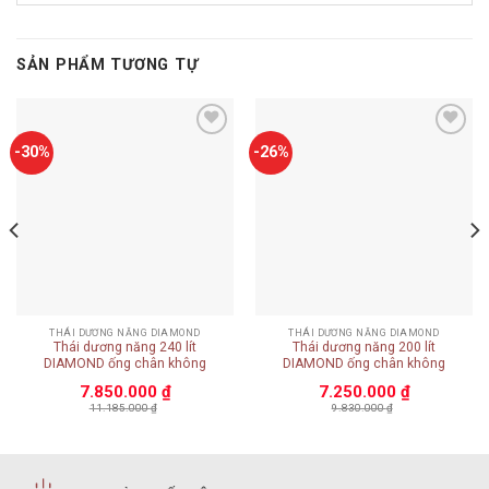
SẢN PHẨM TƯƠNG TỰ
Add to
Add to
-30%
-26%
wishlist
wishlist
THÁI DƯƠNG NĂNG DIAMOND
THÁI DƯƠNG NĂNG DIAMOND
Thái dương năng 240 lít
Thái dương năng 200 lít
DIAMOND ống chân không
DIAMOND ống chân không
7.850.000
₫
7.250.000
₫
11.185.000
₫
9.830.000
₫