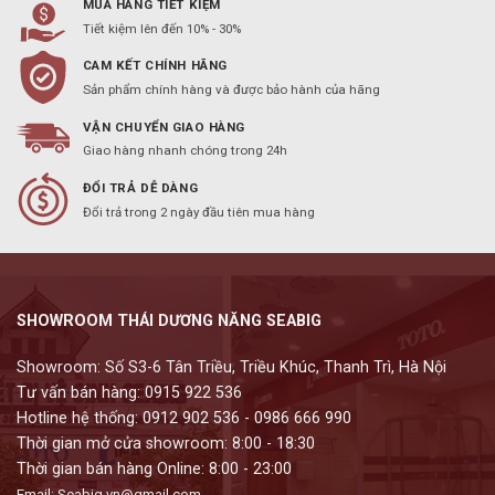
MUA HÀNG TIẾT KIỆM
Tiết kiệm lên đến 10% - 30%
CAM KẾT CHÍNH HÃNG
Sản phẩm chính hàng và được bảo hành của hãng
VẬN CHUYỂN GIAO HÀNG
Giao hàng nhanh chóng trong 24h
ĐỔI TRẢ DỄ DÀNG
Đổi trả trong 2 ngày đầu tiên mua hàng
SHOWROOM THÁI DƯƠNG NĂNG SEABIG
Showroom: Số S3-6 Tân Triều, Triều Khúc, Thanh Trì, Hà Nội
Tư vấn bán hàng: 0915 922 536
Hotline hệ thống: 0912 902 536 - 0986 666 990
Thời gian mở cửa showroom: 8:00 - 18:30
Thời gian bán hàng Online: 8:00 - 23:00
Email: Seabig.vn@gmail.com