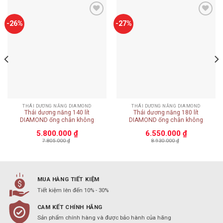
Add to
Add to
-26%
-27%
wishlist
wishlist
THÁI DƯƠNG NĂNG DIAMOND
THÁI DƯƠNG NĂNG DIAMOND
Thái dương năng 140 lít
Thái dương năng 180 lít
DIAMOND ống chân không
DIAMOND ống chân không
5.800.000
₫
6.550.000
₫
7.805.000
₫
8.930.000
₫
MUA HÀNG TIẾT KIỆM
Tiết kiệm lên đến 10% - 30%
CAM KẾT CHÍNH HÃNG
Sản phẩm chính hàng và được bảo hành của hãng