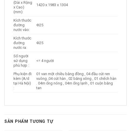
(Dài x Rộng
1420 x 1983 x 1304
x Cao)
(mm):
Kích thước
đường
Φ25
nước vào:
Kích thước
đường
Φ25
nước ra:
Số người
sử dụng
<= 4 người
phù hợp :
Phụ kiện đi
01 van một chiều bằng đồng , 04 đầu cút ren
kèm (A/d
vuông ,04 cút hàn , 02 băng xông , 01 chếch hàn
tại Hà Nội)
. 04m ống nóng , 04m ống lạnh , 01 cuộn băng
:
tan
SẢN PHẨM TƯƠNG TỰ