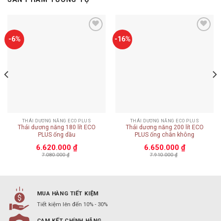
Add to
Add to
-6%
-16%
wishlist
wishlist
THÁI DƯƠNG NĂNG ECO PLUS
THÁI DƯƠNG NĂNG ECO PLUS
Thái dương năng 180 lít ECO
Thái dương năng 200 lít ECO
PLUS ống dầu
PLUS ống chân không
6.620.000
₫
6.650.000
₫
7.080.000
₫
7.910.000
₫
MUA HÀNG TIẾT KIỆM
Tiết kiệm lên đến 10% - 30%
CAM KẾT CHÍNH HÃNG