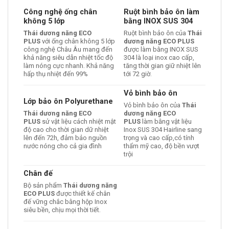
Công nghệ ống chân
Ruột bình bảo ôn làm
không 5 lớp
bằng INOX SUS 304
Thái dương năng ECO
Ruột bình bảo ôn của
Thái
PLUS
với ống chân không 5 lớp
dương năng ECO PLUS
công nghệ Châu Âu mang đến
được làm bằng INOX SUS
khả năng siêu dẫn nhiệt tốc độ
304 là loại inox cao cấp,
làm nóng cực nhanh. Khả năng
tăng thời gian giữ nhiệt lên
hấp thụ nhiệt đến 99%
tới 72 giờ.
Vỏ bình bảo ôn
Lớp bảo ôn Polyurethane
Vỏ bình bảo ôn của
Thái
Thái dương năng ECO
dương năng ECO
PLUS
sử vật liệu cách nhiệt mật
PLUS
làm bằng vật liệu
độ cao cho thời gian dữ nhiệt
Inox SUS 304 Hairline sang
lên đến 72h, đảm bảo nguồn
trọng và cao cấp,có tính
nước nóng cho cả gia đình
thẩm mỹ cao, độ bền vượt
trội
Chân đế
Bộ sản phẩm
Thái dương năng
ECO PLUS
được thiết kế chân
đế vững chắc bằng hộp Inox
siêu bền, chịu mọi thời tiết.