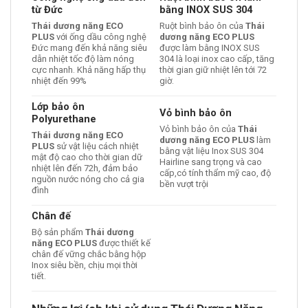
từ Đức
bằng INOX SUS 304
Thái dương năng ECO
Ruột bình bảo ôn của
Thái
PLUS
với ống dầu công nghệ
dương năng ECO PLUS
Đức mang đến khả năng siêu
được làm bằng INOX SUS
dẫn nhiệt tốc độ làm nóng
304 là loại inox cao cấp, tăng
cực nhanh. Khả năng hấp thụ
thời gian giữ nhiệt lên tới 72
nhiệt đến 99%
giờ.
Lớp bảo ôn
Vỏ bình bảo ôn
Polyurethane
Vỏ bình bảo ôn của
Thái
Thái dương năng ECO
dương năng ECO PLUS
làm
PLUS
sử vật liệu cách nhiệt
bằng vật liệu Inox SUS 304
mật độ cao cho thời gian dữ
Hairline sang trọng và cao
nhiệt lên đến 72h, đảm bảo
cấp,có tính thẩm mỹ cao, độ
nguồn nước nóng cho cả gia
bền vượt trội
đình
Chân đế
Bộ sản phẩm
Thái dương
năng ECO PLUS
được thiết kế
chân đế vững chắc bằng hộp
Inox siêu bền, chịu mọi thời
tiết.