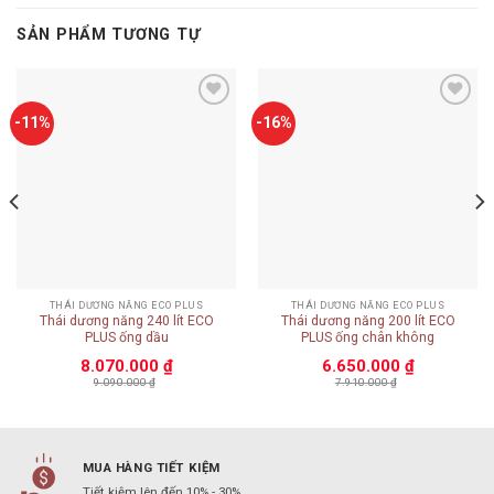
SẢN PHẨM TƯƠNG TỰ
Add to
Add to
-11%
-16%
wishlist
wishlist
THÁI DƯƠNG NĂNG ECO PLUS
THÁI DƯƠNG NĂNG ECO PLUS
Thái dương năng 240 lít ECO
Thái dương năng 200 lít ECO
PLUS ống dầu
PLUS ống chân không
8.070.000
₫
6.650.000
₫
9.090.000
₫
7.910.000
₫
MUA HÀNG TIẾT KIỆM
Tiết kiệm lên đến 10% - 30%