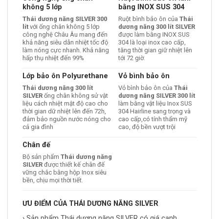
không 5 lớp
bằng INOX SUS 304
Thái dương năng SILVER 300
Ruột bình bảo ôn của
Thái
lít
với ống chân không 5 lớp
dương năng 300 lít SILVER
công nghệ Châu Âu mang đến
được làm bằng INOX SUS
khả năng siêu dẫn nhiệt tốc độ
304 là loại inox cao cấp,
làm nóng cực nhanh. Khả năng
tăng thời gian giữ nhiệt lên
hấp thụ nhiệt đến 99%
tới 72 giờ.
Lớp bảo ôn Polyurethane
Vỏ bình bảo ôn
Thái dương năng 300 lít
Vỏ bình bảo ôn của
Thái
SILVER
ống chân không sử vật
dương năng SILVER 300 lít
liệu cách nhiệt mật độ cao cho
làm bằng vật liệu Inox SUS
thời gian dữ nhiệt lên đến 72h,
304 Hairline sang trọng và
đảm bảo nguồn nước nóng cho
cao cấp,có tính thẩm mỹ
cả gia đình
cao, độ bền vượt trội
Chân đế
Bộ sản phẩm
Thái dương năng
SILVER
được thiết kế chân đế
vững chắc bằng hộp Inox siêu
bền, chịu mọi thời tiết.
ƯU ĐIỂM CỦA THÁI DƯƠNG NĂNG SILVER
› Sản phẩm Thái dương năng SILVER có giá cạnh