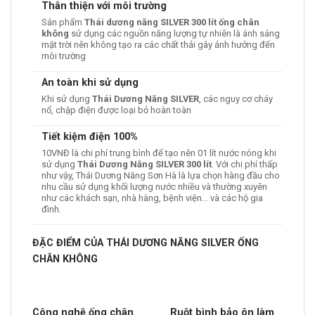
Thân thiện với môi trường
Sản phẩm
Thái dương năng SILVER 300 lít ống chân
không
sử dụng các nguồn năng lượng tự nhiên là ánh sáng
mặt trời nên không tạo ra các chất thải gây ảnh hưởng đến
môi trường
An toàn khi sử dụng
Khi sử dụng
Thái Dương Năng SILVER
, các nguy cơ cháy
nổ, chập điện được loại bỏ hoàn toàn
Tiết kiệm điện 100%
10VNĐ là chi phí trung bình để tạo nên 01 lít nước nóng khi
sử dụng
Thái Dương Năng SILVER 300 lít
. Với chi phí thấp
như vậy, Thái Dương Năng Sơn Hà là lựa chọn hàng đầu cho
nhu cầu sử dụng khối lượng nước nhiều và thường xuyên
như các khách sạn, nhà hàng, bệnh viện… và các hộ gia
đình.
ĐẶC ĐIỂM CỦA THÁI DƯƠNG NĂNG SILVER ỐNG
CHÂN KHÔNG
Công nghệ ống chân
Ruột bình bảo ôn làm