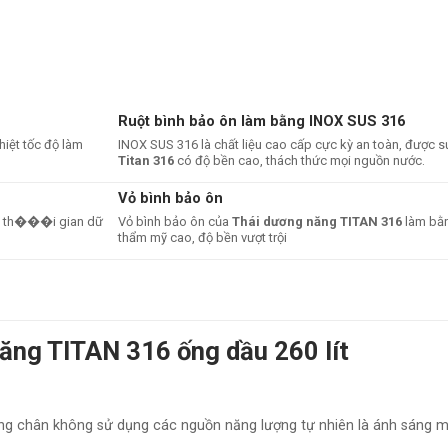
Ruột bình bảo ôn làm bằng INOX SUS 316
iệt tốc độ làm
INOX SUS 316 là chất liệu cao cấp cực kỳ an toàn, được
Titan 316
có độ bền cao, thách thức mọi nguồn nước.
Vỏ bình bảo ôn
ho th���i gian dữ
Vỏ bình bảo ôn của
Thái dương năng TITAN 316
làm bằn
thẩm mỹ cao, độ bền vượt trội
Năng TITAN 316 ống dầu 260 lít
ng chân không sử dụng các nguồn năng lượng tự nhiên là ánh sáng mặ