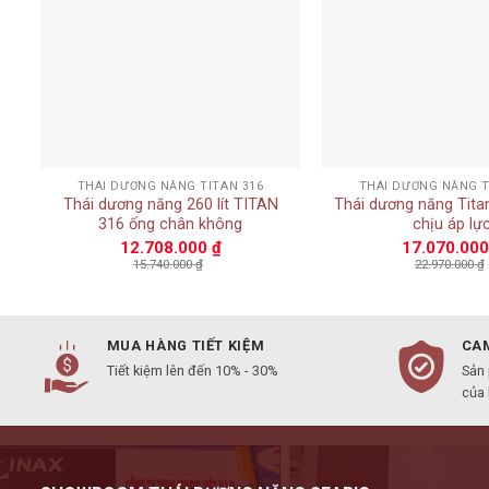
+
+
THÁI DƯƠNG NĂNG TITAN 316
THÁI DƯƠNG NĂNG T
t
Thái dương năng 260 lít TITAN
Thái dương năng Titan
316 ống chân không
chịu áp lự
12.708.000
₫
17.070.00
15.740.000
₫
22.970.000
₫
MUA HÀNG TIẾT KIỆM
CAM
Tiết kiệm lên đến 10% - 30%
Sản
của