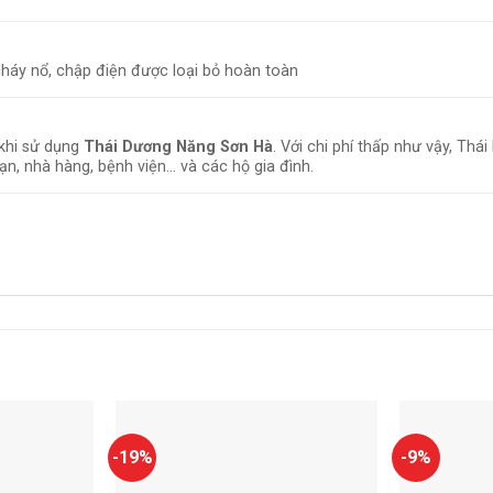
cháy nổ, chập điện được loại bỏ hoàn toàn
 khi sử dụng
Thái Dương Năng Sơn Hà
. Với chi phí thấp như vậy, T
n, nhà hàng, bệnh viện… và các hộ gia đình.
-19%
-9%
Add to
Add to
wishlist
wishlist