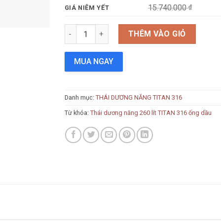
15.740.000
₫
GIÁ NIÊM YẾT
Thái dương năng 260 lít TITAN 316 ống dầu số
THÊM VÀO GIỎ
MUA NGAY
Danh mục:
THÁI DƯƠNG NĂNG TITAN 316
Từ khóa:
Thái dương năng 260 lít TITAN 316 ống dầu