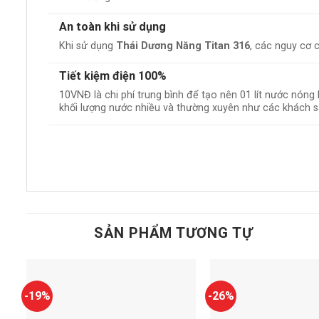
An toàn khi sử dụng
Khi sử dụng
Thái Dương Năng Titan 316
, các nguy cơ 
Tiết kiệm điện 100%
10VNĐ là chi phí trung bình để tạo nên 01 lít nước nóng
khối lượng nước nhiều và thường xuyên như các khách sạ
SẢN PHẨM TƯƠNG TỰ
-19%
-26%
Add to
t
wishlist