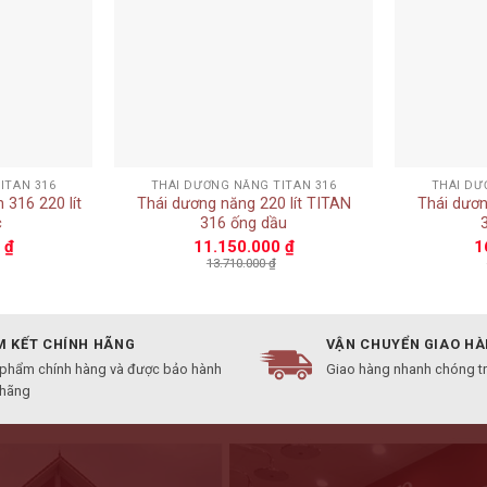
+
+
ITAN 316
THÁI DƯƠNG NĂNG TITAN 316
THÁI DƯ
 316 220 lít
Thái dương năng 220 lít TITAN
Thái dươn
c
316 ống dầu
0
₫
11.150.000
₫
1
13.710.000
₫
 KẾT CHÍNH HÃNG
VẬN CHUYỂN GIAO H
 phẩm chính hàng và được bảo hành
Giao hàng nhanh chóng t
 hãng