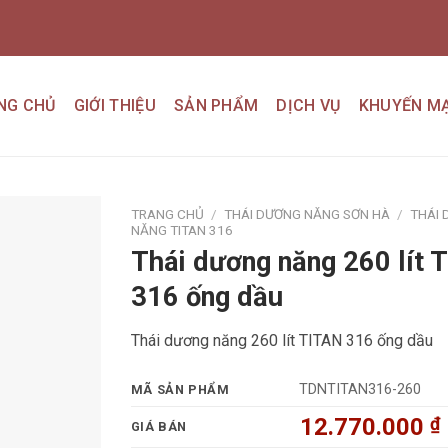
NG CHỦ
GIỚI THIỆU
SẢN PHẨM
DỊCH VỤ
KHUYẾN MẠ
TRANG CHỦ
/
THÁI DƯƠNG NĂNG SƠN HÀ
/
THÁI
NĂNG TITAN 316
Thái dương năng 260 lít 
Add to
wishlist
316 ống dầu
Thái dương năng 260 lít TITAN 316 ống dầu
TDNTITAN316-260
MÃ SẢN PHẨM
12.770.000
₫
GIÁ BÁN