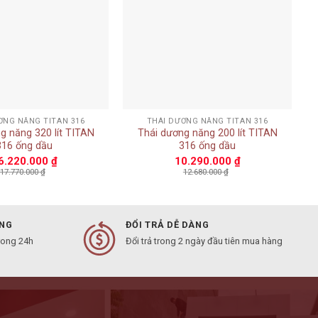
+
ƠNG NĂNG TITAN 316
THÁI DƯƠNG NĂNG TITAN 316
g năng 320 lít TITAN
Thái dương năng 200 lít TITAN
316 ống dầu
316 ống dầu
6.220.000
₫
10.290.000
₫
17.770.000
₫
12.680.000
₫
ÀNG
ĐỔI TRẢ DỄ DÀNG
rong 24h
Đổi trả trong 2 ngày đầu tiên mua hàng