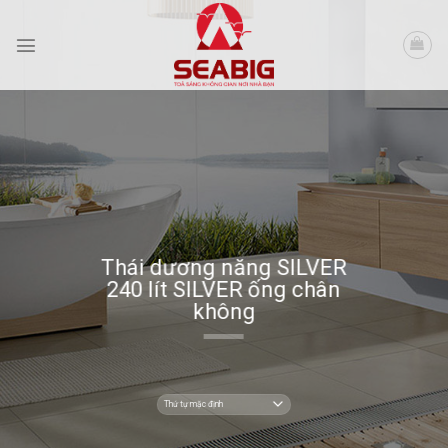
Skip
to
content
Thái dương năng SILVER
240 lít SILVER ống chân
không